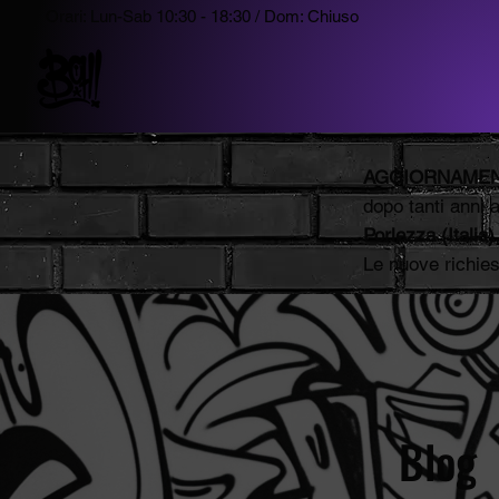
Orari: Lun-Sab 10:30 - 18:30 / Dom: Chiuso
AGGIORNAMEN
dopo tanti anni 
Porlezza
(Italia)
Le nuove richie
Blog