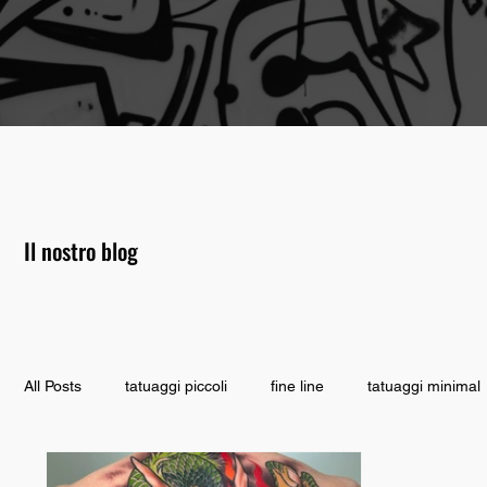
Il nostro blog
All Posts
tatuaggi piccoli
fine line
tatuaggi minimal