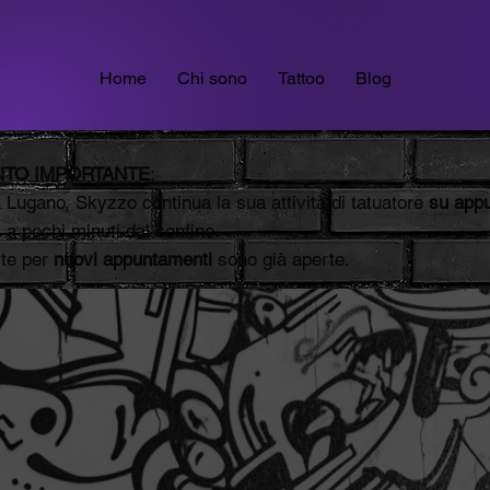
Home
Chi sono
Tattoo
Blog
TO IMPORTANTE
:
a Lugano, Skyzzo continua la sua attività di tatuatore
su app
, a pochi minuti dal confine.
ste per
nuovi appuntamenti
sono già aperte.