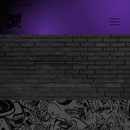
Via Ceresio 37, 22018 Porlezza
AGGIORNAMENTO IMPORTANTE
:
dopo tanti anni a Lugano, Skyzzo continua la sua attività di tatuatore
su
appuntamento a Porlezza
(Italia)
, a pochi minuti dal confine.
Le nuove richieste per
nuovi appuntamenti
sono già aperte.