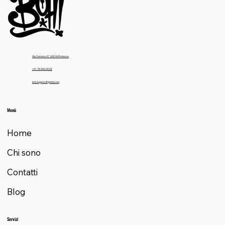
Via Ceresio 37, 22018 Porlezza
+41 78 324 00 22
boh.lugano@gmail.com
Menù
Home
Chi sono
Contatti
Blog
Servizi