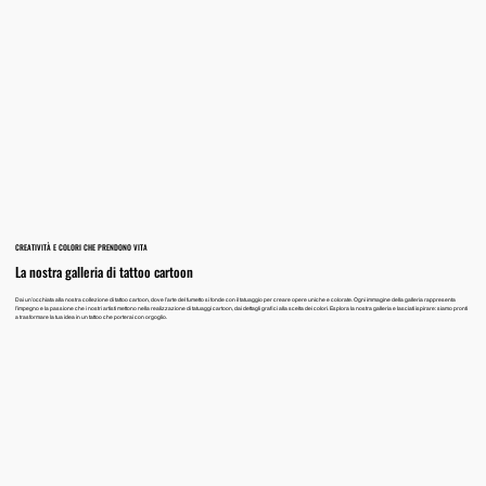
CREATIVITÀ E COLORI CHE PRENDONO VITA
La nostra galleria di tattoo cartoon
Dai un’occhiata alla nostra collezione di tattoo cartoon, dove l’arte del fumetto si fonde con il tatuaggio per creare opere uniche e colorate. Ogni immagine della galleria rappresenta
l’impegno e la passione che i nostri artisti mettono nella realizzazione di tatuaggi cartoon, dai dettagli grafici alla scelta dei colori. Esplora la nostra galleria e lasciati ispirare: siamo pronti
a trasformare la tua idea in un tattoo che porterai con orgoglio.