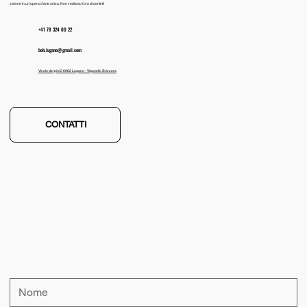
visione in un’opera d’arte unica. Non vediamo l'ora di sentirti!
+41 78 324 00 22
​boh.lugano@gmail.com
Vicolo dei pini 2 6962 Lugano - Viganello Svizzera
CONTATTI