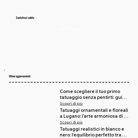
Contattaci subito
CONTATTI
Ultimi aggiornamenti
Come scegliere il tuo primo 
tatuaggio senza pentirti: guida 
sincera, zero fronzoli
Scopri di più
Tatuaggi ornamentali e floreali 
a Lugano: l’arte armoniosa di 
Missy in Red ospite da BOH! 
Scopri di più
Tattoo Studio
Tatuaggi realistici in bianco e 
nero: l’equilibrio perfetto tra 