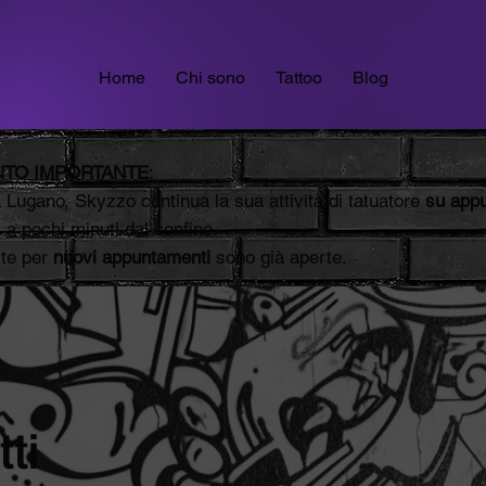
Home
Chi sono
Tattoo
Blog
TO IMPORTANTE
:
a Lugano, Skyzzo continua la sua attività di tatuatore
su app
, a pochi minuti dal confine.
ste per
nuovi appuntamenti
sono già aperte.
tti