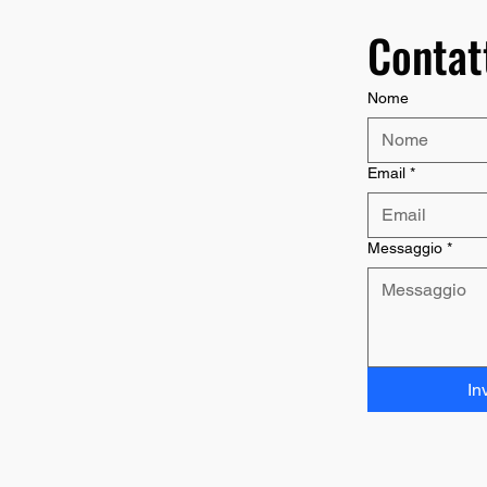
Ogni richiesta vi
Contat
Più dettagli inser
Nome
Email
*
Messaggio
*
In