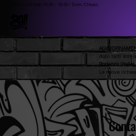
Orari: Lun-Sab 10:30 - 18:30 / Dom: Chiuso
AGGIORNAMEN
dopo tanti anni 
Porlezza
(Italia)
Le nuove richie
Conta