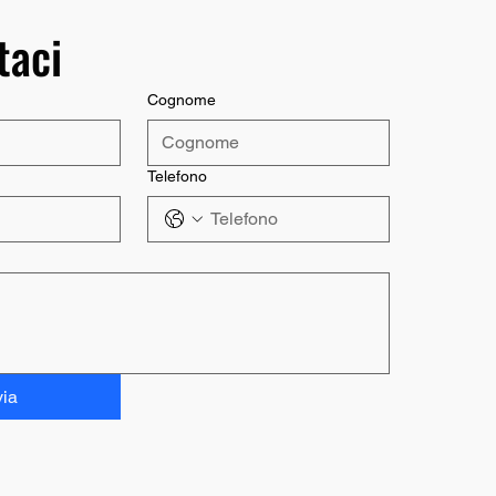
ene letta personalmente.
taci
isci, più sarà facile darti una risposta precisa.
Cognome
Telefono
via