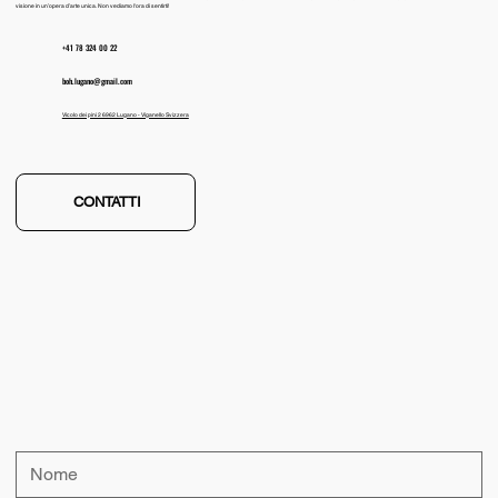
visione in un’opera d’arte unica. Non vediamo l'ora di sentirti!
+41 78 324 00 22
​boh.lugano@gmail.com
Vicolo dei pini 2 6962 Lugano - Viganello Svizzera
CONTATTI