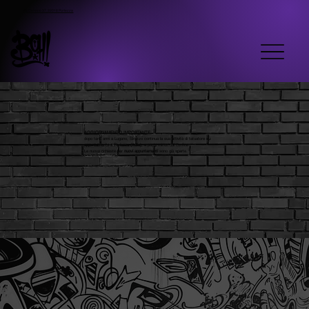
Via Ceresio 37, 22018 Porlezza
AGGIORNAMENTO IMPORTANTE
:
dopo tanti anni a Lugano, Skyzzo continua la sua attività di tatuatore
su
appuntamento a Porlezza
(Italia)
, a pochi minuti dal confine.
Le nuove richieste per
nuovi appuntamenti
sono già aperte.