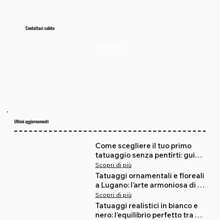
Contattaci subito
CONTATTI
Ultimi aggiornamenti
Come scegliere il tuo primo 
tatuaggio senza pentirti: guida 
sincera, zero fronzoli
Scopri di più
Tatuaggi ornamentali e floreali 
a Lugano: l’arte armoniosa di 
Missy in Red ospite da BOH! 
Scopri di più
Tattoo Studio
Tatuaggi realistici in bianco e 
nero: l’equilibrio perfetto tra 