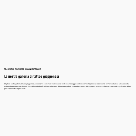
TRADIZIONE E BELLEZZA IN OGNI DETTAGLIO
La nostra galleria di tattoo giapponesi
Sfoglia la nostra galleria di tattoo giapponesi per scoprire come l'arte tradizionale si fonde con il tatuaggio contemporaneo. Ogni opera rappresenta un’interpretazione autentica della
cultura giapponese, con elementi simbolici e dettagli raffinati. Lasciati ispirare dalla nostra galleria e immagina come un tattoo giapponese possa diventare una parte significativa del tuo
percorso artistico e personale.