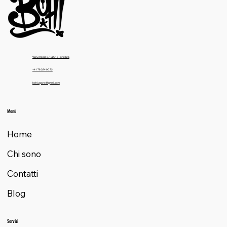
Via Ceresio 37, 22018 Porlezza
+41 78 324 00 22
boh.lugano@gmail.com
Menù
Home
Chi sono
Contatti
Blog
Servizi