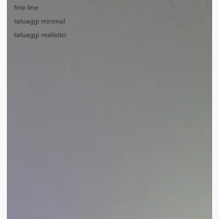
fine line
tatuaggi minimal
tatuaggi realistici