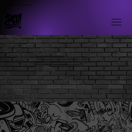
Via Ceresio 37, 22018 Porlezza
AGGIORNAMENTO IMPORTANTE
:
dopo tanti anni a Lugano, Skyzzo continua la sua attività di tatuatore
su
appuntamento a Porlezza
(Italia)
, a pochi minuti dal confine.
Le nuove richieste per
nuovi appuntamenti
sono già aperte.