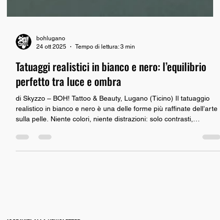
bohlugano
24 ott 2025
Tempo di lettura: 3 min
Tatuaggi realistici in bianco e nero: l’equilibrio
perfetto tra luce e ombra
di Skyzzo – BOH! Tattoo & Beauty, Lugano (Ticino) Il tatuaggio
realistico in bianco e nero è una delle forme più raffinate dell’arte
sulla pelle. Niente colori, niente distrazioni: solo contrasti,
sfumature e profondità capaci di trasformare un braccio, una
gamba o una schiena in una vera e propria tela viva. Presso BOH
Tattoo & Beauty a Lugano , questo stile trova la sua massima
espressione grazie a Skyzzo , tatuatore con oltre 33 anni di
esperienza specializzato nel re