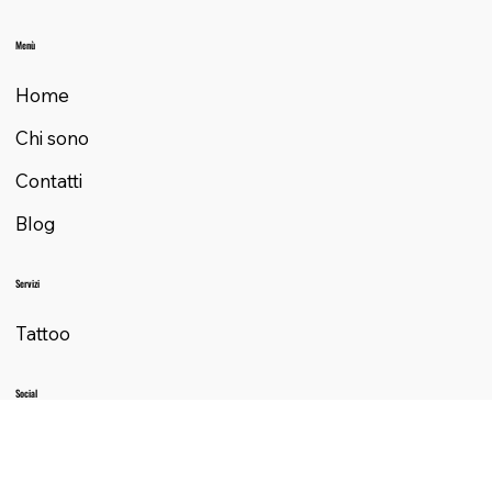
+41 78 324 00 22
boh.lugano@gmail.com
Menù
Home
Chi sono
Contatti
Blog
Servizi
Tattoo
Social
Non perderti tutte le novità dai nostri social