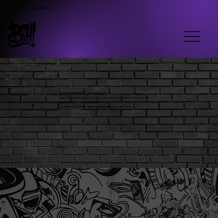
Via Ceresio 37, 22018 Porlezza
AGGIORNAMENTO IMPORTANTE
:
dopo tanti anni a Lugano, Skyzzo continua la sua attività di tatuatore
su
appuntamento a Porlezza
(Italia)
, a pochi minuti dal confine.
Le nuove richieste per
nuovi appuntamenti
sono già aperte.