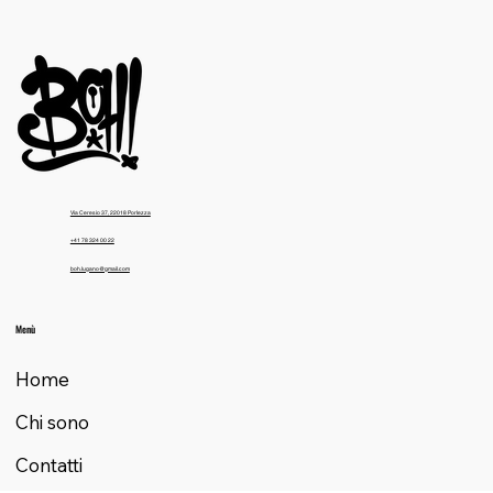
Via Ceresio 37, 22018 Porlezza
+41 78 324 00 22
boh.lugano@gmail.com
Menù
Home
Chi sono