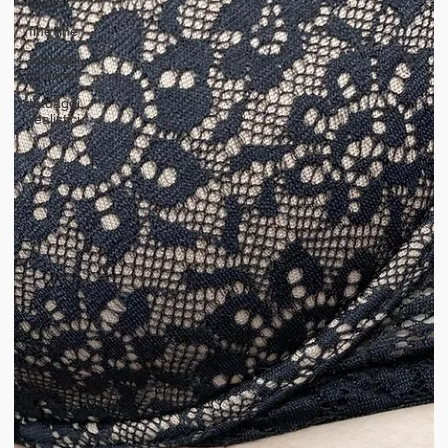
piccoli
fine line
tatuaggi
minimal
tatuaggi
realistici