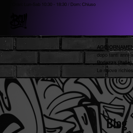
Orari: Lun-Sab 10:30 - 18:30 / Dom: Chiuso
AGGIORNAMEN
dopo tanti anni 
Porlezza
(Italia)
Le nuove richie
Blog