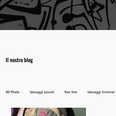
Il nostro blog
All Posts
tatuaggi piccoli
fine line
tatuaggi minimal