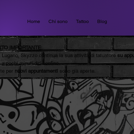
Home
Chi sono
Tattoo
Blog
TO IMPORTANTE
:
a Lugano, Skyzzo continua la sua attività di tatuatore
su app
, a pochi minuti dal confine.
ste per
nuovi appuntamenti
sono già aperte.